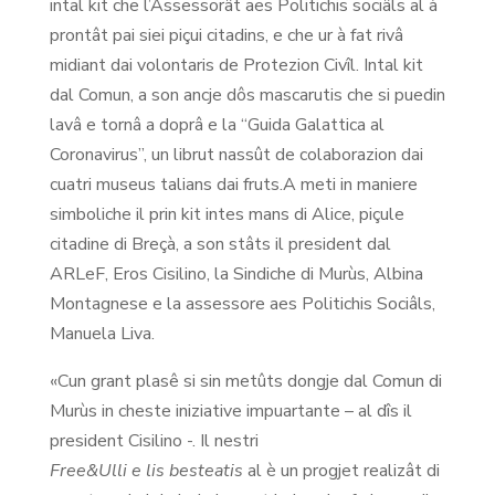
intal kit che l’Assessorât aes Politichis sociâls al à
prontât pai siei piçui citadins, e che ur à fat rivâ
midiant dai volontaris de Protezion Civîl. Intal kit
dal Comun, a son ancje dôs mascarutis che si puedin
lavâ e tornâ a doprâ e la “Guida Galattica al
Coronavirus”, un librut nassût de colaborazion dai
cuatri museus talians dai fruts.A meti in maniere
simboliche il prin kit intes mans di Alice, piçule
citadine di Breçà, a son stâts il president dal
ARLeF, Eros Cisilino, la Sindiche di Murùs, Albina
Montagnese e la assessore aes Politichis Sociâls,
Manuela Liva.
«Cun grant plasê si sin metûts dongje dal Comun di
Murùs in cheste iniziative impuartante – al dîs il
president Cisilino -. Il nestri
Free&Ulli e lis besteatis
al è un progjet realizât di