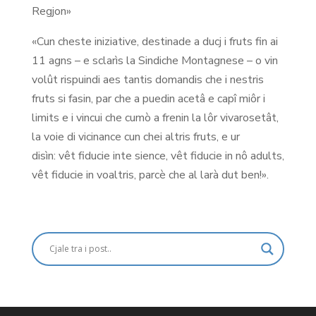
Regjon»
«Cun cheste iniziative, destinade a ducj i fruts fin ai
11 agns – e sclarìs la Sindiche Montagnese – o vin
volût rispuindi aes tantis domandis che i nestris
fruts si fasin, par che a puedin acetâ e capî miôr i
limits e i vincui che cumò a frenin la lôr vivarosetât,
la voie di vicinance cun chei altris fruts, e ur
disìn: vêt fiducie inte sience, vêt fiducie in nô adults,
vêt fiducie in voaltris, parcè che al larà dut ben!».