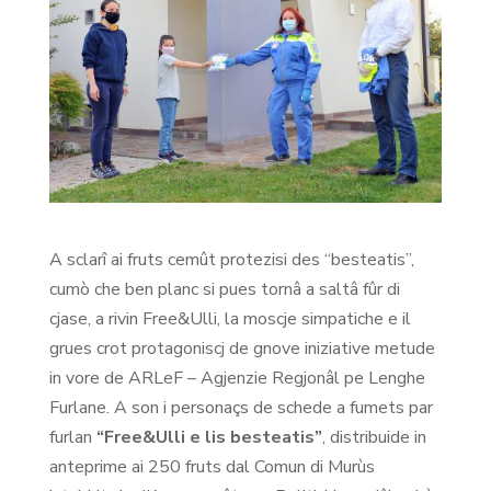
A sclarî ai fruts cemût protezisi des “besteatis”,
cumò che ben planc si pues tornâ a saltâ fûr di
cjase, a rivin Free&Ulli, la moscje simpatiche e il
grues crot protagoniscj de gnove iniziative metude
in vore de ARLeF – Agjenzie Regjonâl pe Lenghe
Furlane. A son i personaçs de schede a fumets par
furlan
“Free&Ulli e lis besteatis”
, distribuide in
anteprime ai 250 fruts dal Comun di Murùs