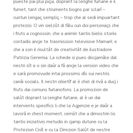
pueste pai plui piçui, doprant la lenghe furlane e il
fumet, tant che struments bogns par sclarî –
cuntun lengaç sempliç – trop che al sedi impuartant
protezisi. O vin sielzût di fâlu cun doi personaçs che
i fruts a cognossin, che a animin tantis bielis storiis
contadis ancje te trasmission televisive Maman!, e
che a son il risultât de creativitât de ilustradore
Patrizia Geremia. La schede si pues discjamâle dal
nestri sît e o sin daûr a fâ ancje la version video che
e sarà promovude intai prossims dîs sui nestris
canâi socials. Il nestri obietîf al è chel di rivâ a ducj i
fruts dai comuns furlanofons. La promozion de
salût doprant la lenghe furlane, al è un dai
intervents specifics li che la Agjenzie e je daûr a
lavorâ in chest moment, cemût che a dimostrin lis
tantis iniziativis metudis in cjamp dutune cu la
Protezion Civîl e cu la Direzion Salût de nestre