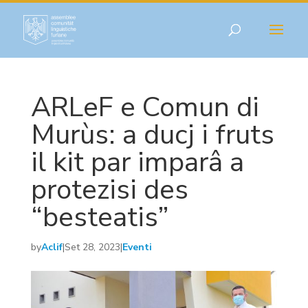
ARLeF e Comun di
Murùs: a ducj i fruts
il kit par imparâ a
protezisi des
“besteatis”
by
Aclif
|
Set 28, 2023
|
Eventi