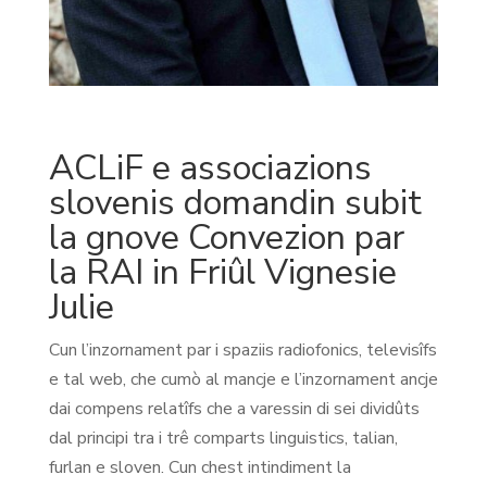
ACLiF e associazions
slovenis domandin subit
la gnove Convezion par
la RAI in Friûl Vignesie
Julie
Cun l’inzornament par i spaziis radiofonics, televisîfs
e tal web, che cumò al mancje e l’inzornament ancje
dai compens relatîfs che a varessin di sei dividûts
dal principi tra i trê comparts linguistics, talian,
furlan e sloven. Cun chest intindiment la