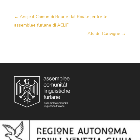
←
Ancje il Comun di Reane dal Roiâle jentre te
assemblee furlane di ACLiF
Ats de Cunvigne
→