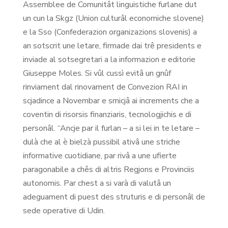
Assemblee de Comunitât linguistiche furlane dut
un cun la Skgz (Union culturâl economiche slovene)
e la Sso (Confederazion organizazions slovenis) a
an sotscrit une letare, firmade dai trê presidents e
inviade al sotsegretari a la informazion e editorie
Giuseppe Moles. Si vûl cussì evitâ un gnûf
rinviament dal rinovament de Convezion RAI in
scjadince a Novembar e smicjâ ai increments che a
coventin di risorsis finanziaris, tecnologjichis e di
personâl. “Ancje par il furlan – a si lei in te letare –
dulà che al è bielzà pussibil ativâ une striche
informative cuotidiane, par rivâ a une ufierte
paragonabile a chês di altris Regjons e Provinciis
autonomis. Par chest a si varà di valutâ un
adeguament di puest des struturis e di personâl de
sede operative di Udin.