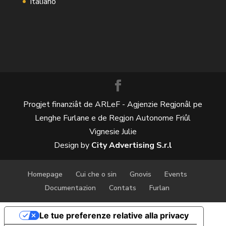
Italiano
Progjet finanziât de ARLeF - Agjenzie Regjonâl pe
Lenghe Furlane e de Regjon Autonome Friûl
Vignesie Julie
Design by
City Advertising S.r.l
Homepage
Cui che o sin
Gnovis
Events
Documentazion
Contats
Furlan
Le tue preferenze relative alla privacy