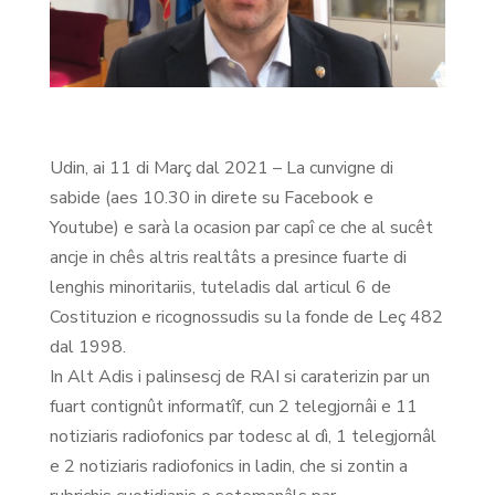
Udin, ai 11 di Març dal 2021 – La cunvigne di
sabide (aes 10.30 in direte su Facebook e
Youtube) e sarà la ocasion par capî ce che al sucêt
ancje in chês altris realtâts a presince fuarte di
lenghis minoritariis, tuteladis dal articul 6 de
Costituzion e ricognossudis su la fonde de Leç 482
dal 1998.
In Alt Adis i palinsescj de RAI si caraterizin par un
fuart contignût informatîf, cun 2 telegjornâi e 11
notiziaris radiofonics par todesc al dì, 1 telegjornâl
e 2 notiziaris radiofonics in ladin, che si zontin a