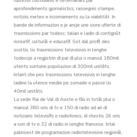
rubrichis cuotidianis e setemanâls par
aprofondiments gjornalistics, rassegnis stampe,
notiziis meteo e inzornaments su la viabilitât. In
bande de informazion e je ancje une siore ufierte di
trasmissions par todesc, talian e ladin di contignût
ricreatîf, culturâl e educatîf. Sot dal profîl des
scoltis, lis trasmissions televisivis in lenghe
todescje a regjistrin dì par dì plui o mancul 180mil
utents suntune popolazion di 300mil unitâts,
intant che pes trasmissions televisivis in lenghe
ladine la utence medie pe zornade e passe lis
40mil unitâts.
La sede Rai de Val di Aoste e fâs in totâl plui o
mancul 380 oris di tv e 150 di radio ad an di
notiziaris televisîfs e radiofonics, di chestis 26 oris
a son di tv e 32 di radio in lenghe francese. Intal
palinsest de programazion radiotelevisive regjonâl,