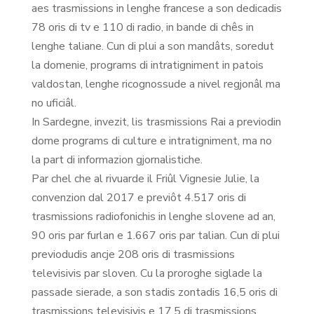
aes trasmissions in lenghe francese a son dedicadis
78 oris di tv e 110 di radio, in bande di chês in
lenghe taliane. Cun di plui a son mandâts, soredut
la domenie, programs di intratigniment in patois
valdostan, lenghe ricognossude a nivel regjonâl ma
no uficiâl.
In Sardegne, invezit, lis trasmissions Rai a previodin
dome programs di culture e intratigniment, ma no
la part di informazion gjornalistiche.
Par chel che al rivuarde il Friûl Vignesie Julie, la
convenzion dal 2017 e previôt 4.517 oris di
trasmissions radiofonichis in lenghe slovene ad an,
90 oris par furlan e 1.667 oris par talian. Cun di plui
previodudis ancje 208 oris di trasmissions
televisivis par sloven. Cu la proroghe siglade la
passade sierade, a son stadis zontadis 16,5 oris di
trasmissions televisivis e 17,5 di trasmissions