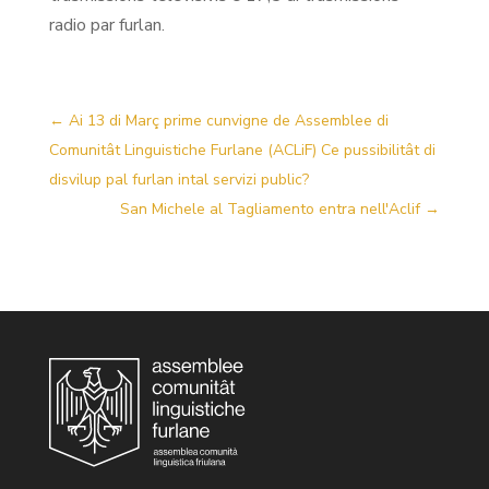
radio par furlan.
←
Ai 13 di Març prime cunvigne de Assemblee di
Comunitât Linguistiche Furlane (ACLiF) Ce pussibilitât di
disvilup pal furlan intal servizi public?
San Michele al Tagliamento entra nell'Aclif
→