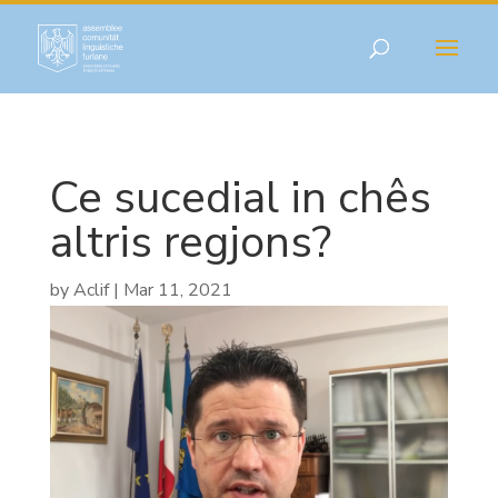
Ce sucedial in chês
altris regjons?
by
Aclif
|
Mar 11, 2021