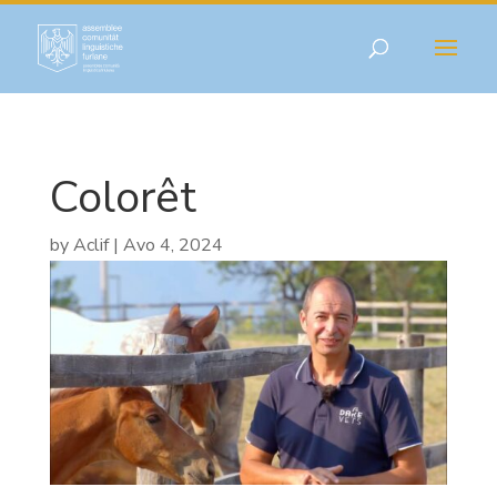
Colorêt
by
Aclif
|
Avo 4, 2024