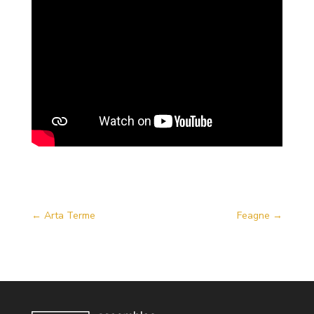
←
Arta Terme
Feagne
→