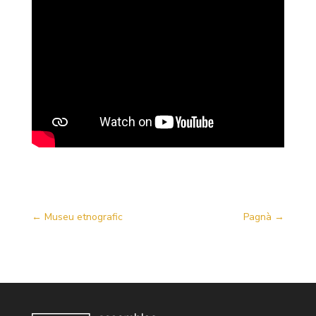
←
Museu etnografic
Pagnà
→