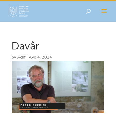
Davâr
by
Aclif
|
Avo 4, 2024