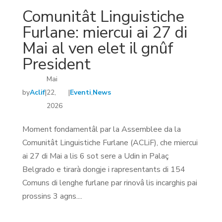
Comunitât Linguistiche
Furlane: miercui ai 27 di
Mai al ven elet il gnûf
President
Mai
by
Aclif
|
22,
|
Eventi
,
News
2026
Moment fondamentâl par la Assemblee da la
Comunitât Linguistiche Furlane (ACLiF), che miercui
ai 27 di Mai a lis 6 sot sere a Udin in Palaç
Belgrado e tirarà dongje i rapresentants di 154
Comuns di lenghe furlane par rinovâ lis incarghis pai
prossins 3 agns....