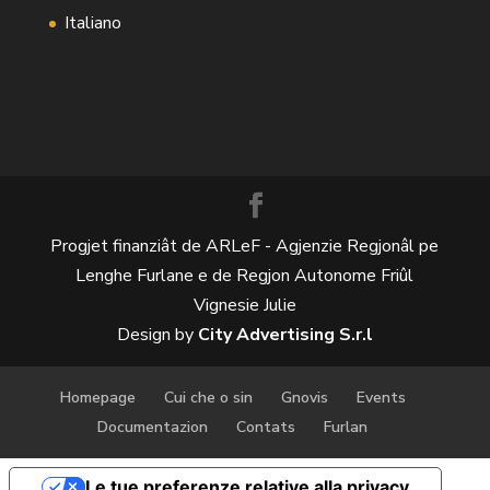
Italiano
Progjet finanziât de ARLeF - Agjenzie Regjonâl pe
Lenghe Furlane e de Regjon Autonome Friûl
Vignesie Julie
Design by
City Advertising S.r.l
Homepage
Cui che o sin
Gnovis
Events
Documentazion
Contats
Furlan
Le tue preferenze relative alla privacy