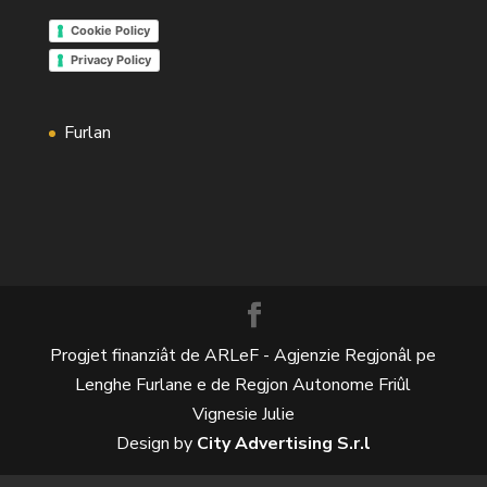
Cookie Policy
Privacy Policy
Furlan
Progjet finanziât de ARLeF - Agjenzie Regjonâl pe
Lenghe Furlane e de Regjon Autonome Friûl
Vignesie Julie
Design by
City Advertising S.r.l