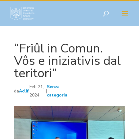
“Friûl in Comun.
Vôs e iniziativis dal
teritori”
Feb 21,
Senza
da
Aclif
|
|
2024
categoria