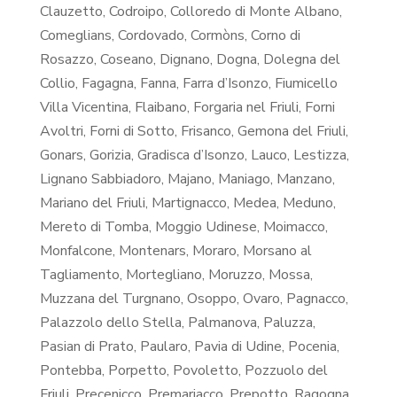
Clauzetto, Codroipo, Colloredo di Monte Albano,
Comeglians, Cordovado, Cormòns, Corno di
Rosazzo, Coseano, Dignano, Dogna, Dolegna del
Collio, Fagagna, Fanna, Farra d’Isonzo, Fiumicello
Villa Vicentina, Flaibano, Forgaria nel Friuli, Forni
Avoltri, Forni di Sotto, Frisanco, Gemona del Friuli,
Gonars, Gorizia, Gradisca d’Isonzo, Lauco, Lestizza,
Lignano Sabbiadoro, Majano, Maniago, Manzano,
Mariano del Friuli, Martignacco, Medea, Meduno,
Mereto di Tomba, Moggio Udinese, Moimacco,
Monfalcone, Montenars, Moraro, Morsano al
Tagliamento, Mortegliano, Moruzzo, Mossa,
Muzzana del Turgnano, Osoppo, Ovaro, Pagnacco,
Palazzolo dello Stella, Palmanova, Paluzza,
Pasian di Prato, Paularo, Pavia di Udine, Pocenia,
Pontebba, Porpetto, Povoletto, Pozzuolo del
Friuli, Precenicco, Premariacco, Prepotto, Ragogna,