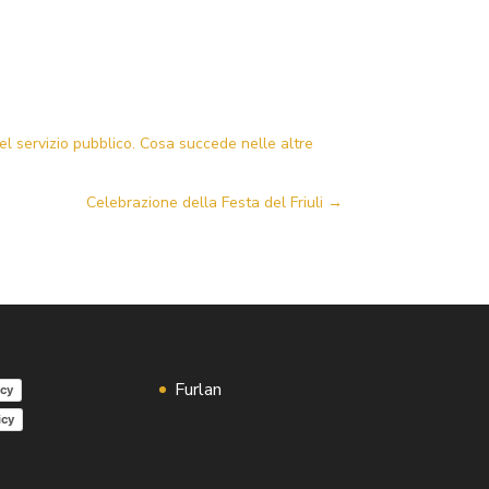
servizio pubblico. Cosa succede nelle altre
Celebrazione della Festa del Friuli
→
Furlan
icy
icy