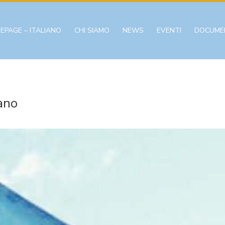
EPAGE – ITALIANO
CHI SIAMO
NEWS
EVENTI
DOCUME
lano