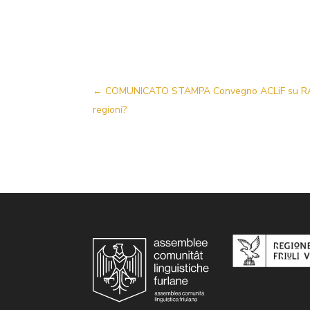
←
COMUNICATO STAMPA Convegno ACLiF su RAI e li
regioni?