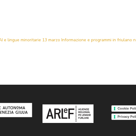
ngue minoritarie 13 marzo Informazione e programmi in friulano nel 
Cookie Pol
Privacy Pol