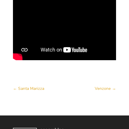
←
Santa Marizza
Venzone
→