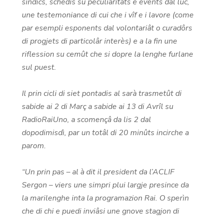
sindics, schedis su peculiaritâts e events dal lûc,
une testemoniance di cui che i vîf e i lavore (come
par esempli esponents dal volontariât o curadôrs
di progjets di particolâr interès) e a la fin une
riflession su cemût che si dopre la lenghe furlane
sul puest.
Il prin cicli di siet pontadis al sarà trasmetût di
sabide ai 2 di Març a sabide ai 13 di Avrîl su
RadioRaiUno, a scomençâ da lis 2 dal
dopodimisdì, par un totâl di 20 minûts incirche a
parom.
“Un prin pas – al à dit il president da l’ACLIF
Sergon – viers une simpri plui largje presince da
la marilenghe inta la programazion Rai. O sperìn
che di chi e puedi inviâsi une gnove stagjon di