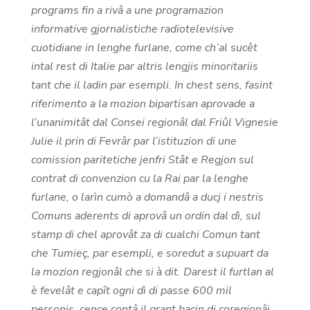
programs fin a rivâ a une programazion
informative gjornalistiche radiotelevisive
cuotidiane in lenghe furlane, come ch’al sucêt
intal rest di Italie par altris lengjis minoritariis
tant che il ladin par esempli. In chest sens, fasint
riferimento a la mozion bipartisan aprovade a
l’unanimitât dal Consei regionâl dal Friûl Vignesie
Julie il prin di Fevrâr par l’istituzion di une
comission paritetiche jenfri Stât e Regjon sul
contrat di convenzion cu la Rai par la lenghe
furlane, o larìn cumò a domandâ a ducj i nestris
Comuns aderents di aprovâ un ordin dal dì, sul
stamp di chel aprovât za di cualchi Comun tant
che Tumieç, par esempli, e soredut a supuart da
la mozion regjonâl che si à dit. Darest il furtlan al
è fevelât e capît ogni dì di passe 600 mil
personis, cence contâ il grant bacin di coregjonâi