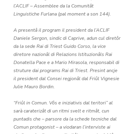
l’ACLIF – Assemblee da la Comunitât
Linguistiche Furlana (pal moment a son 144).
A presentâ il program il president da l’ACLIF
Daniele Sergon, sindic di Caprive, adun cul diretôr
da la sede Rai di Triest Guido Corso, la vice
diretore nazionâl di Relazions Istituzionâls Rai
Donatella Pace e a Mario Mirasola, responsabil di
struture dai programs Rai di Triest. Presint ancje
il president dal Consei regjonâl dal Friûl Vignesie
Julie Mauro Bordin.
“Friûl in Comun. Vôs e iniziativis dal teritori” al
sarà caraterizât di un ritmi svelt e ritmât, cun
puntadis che – parsore da la schede tecniche dal
Comun protagonist – a viodaran l’interviste ai