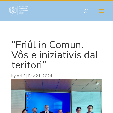
“Friûl in Comun.
Vôs e iniziativis dal
teritori”
by
Aclif
|
Fev 21, 2024