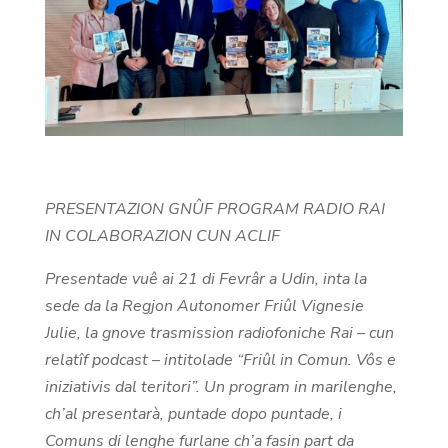
PRESENTAZION GNÛF PROGRAM RADIO RAI
IN COLABORAZION CUN ACLIF
Presentade vuê ai 21 di Fevrâr a Udin, inta la
sede da la Regjon Autonomer Friûl Vignesie
Julie, la gnove trasmission radiofoniche Rai – cun
relatîf podcast – intitolade “Friûl in Comun. Vôs e
iniziativis dal teritori”. Un program in marilenghe,
ch’al presentarà, puntade dopo puntade, i
Comuns di lenghe furlane ch’a fasin part da