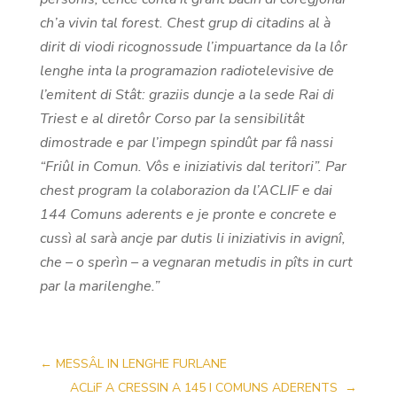
ch’a vivin tal forest. Chest grup di citadins al à
dirit di viodi ricognossude l’impuartance da la lôr
lenghe inta la programazion radiotelevisive de
l’emitent di Stât: graziis duncje a la sede Rai di
Triest e al diretôr Corso par la sensibilitât
dimostrade e par l’impegn spindût par fâ nassi
“Friûl in Comun. Vôs e iniziativis dal teritori”. Par
chest program la colaborazion da l’ACLIF e dai
144 Comuns aderents e je pronte e concrete e
cussì al sarà ancje par dutis li iniziativis in avignî,
che – o sperìn – a vegnaran metudis in pîts in curt
par la marilenghe.”
←
MESSÂL IN LENGHE FURLANE
ACLiF A CRESSIN A 145 I COMUNS ADERENTS
→